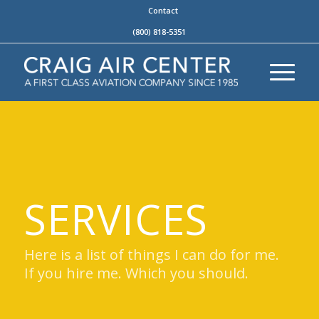
Contact
(800) 818-5351
SERVICES
Here is a list of things I can do for me.
If you hire me. Which you should.